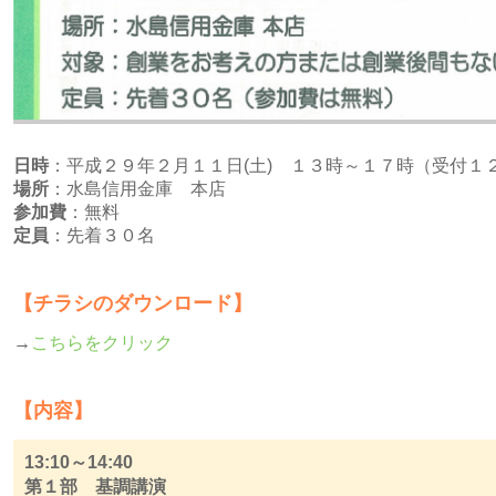
日時
：平成２９年２月１１日(土) １３時～１７時（受付１
場所
：水島信用金庫 本店
参加費
：無料
定員
：先着３０名
【チラシのダウンロード】
→
こちらをクリック
【内容】
13:10～14:40
第１部 基調講演