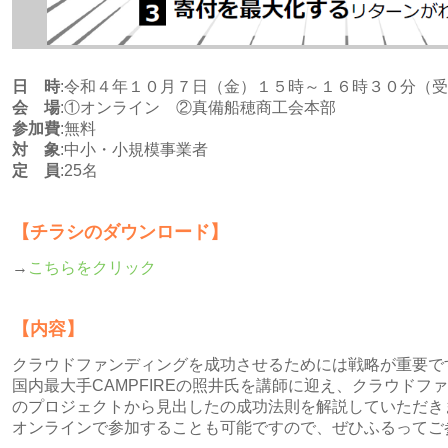
日 時
:令和４年１０月７日（金）１５時～１６時３０分（
会 場
:①オンライン ②真備船穂商工会本部
参加費
:無料
対 象
:中小・小規模事業者
定 員
:25名
【チラシのダウンロード】
→
こちらをクリック
【内容】
クラウドファンディングを成功させるためには戦略が重要で
国内最大手CAMPFIREの照井氏を講師に迎え、クラウドフ
のプロジェクトから見出したの成功法則を解説していただき
オンラインで参加することも可能ですので、ぜひふるってご