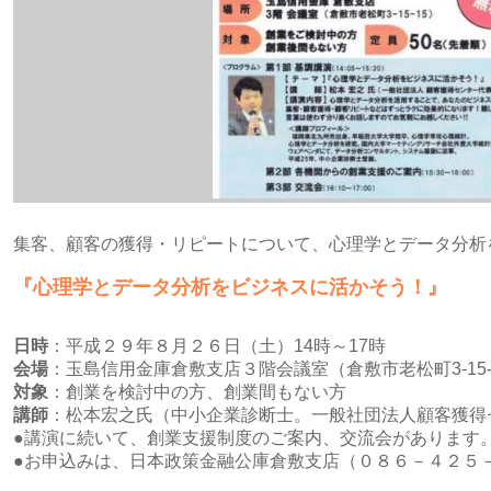
集客、顧客の獲得・リピートについて、心理学とデータ分析
『心理学とデータ分析をビジネスに活かそう！』
日時
：平成２９年８月２６日（土）14時～17時
会場
：玉島信用金庫倉敷支店３階会議室（倉敷市老松町3-15-
対象
：創業を検討中の方、創業間もない方
講師
：松本宏之氏（中小企業診断士。一般社団法人顧客獲得
●講演に続いて、創業支援制度のご案内、交流会があります
●お申込みは、日本政策金融公庫倉敷支店（０８６－４２５